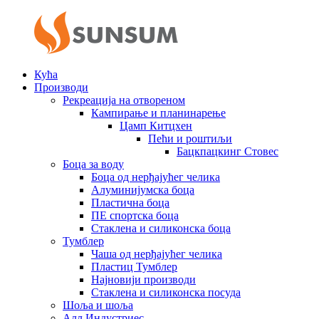
Кућа
Производи
Рекреација на отвореном
Кампирање и планинарење
Цамп Китцхен
Пећи и роштиљи
Бацкпацкинг Стовес
Боца за воду
Боца од нерђајућег челика
Алуминијумска боца
Пластична боца
ПЕ спортска боца
Стаклена и силиконска боца
Тумблер
Чаша од нерђајућег челика
Пластиц Тумблер
Најновији производи
Стаклена и силиконска посуда
Шоља и шоља
Алл Индустриес