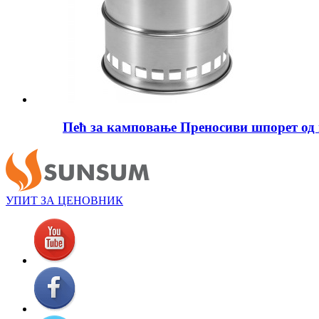
Пећ за камповање Преносиви шпорет од н
УПИТ ЗА ЦЕНОВНИК