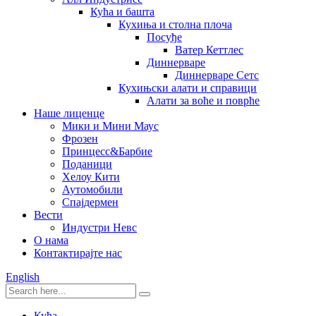
Кућа и башта
Кухиња и столна плоча
Посуђе
Ватер Кеттлес
Диннерваре
Диннерваре Сетс
Кухињски алати и справици
Алати за воће и поврће
Наше лиценце
Мики и Мини Маус
Фрозен
Принцесс&Барбие
Поданици
Хелоу Кити
Аутомобили
Спајдермен
Вести
Индустри Невс
О нама
Контактирајте нас
English
Кућа