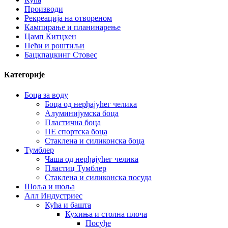
Производи
Рекреација на отвореном
Кампирање и планинарење
Цамп Китцхен
Пећи и роштиљи
Бацкпацкинг Стовес
Категорије
Боца за воду
Боца од нерђајућег челика
Алуминијумска боца
Пластична боца
ПЕ спортска боца
Стаклена и силиконска боца
Тумблер
Чаша од нерђајућег челика
Пластиц Тумблер
Стаклена и силиконска посуда
Шоља и шоља
Алл Индустриес
Кућа и башта
Кухиња и столна плоча
Посуђе