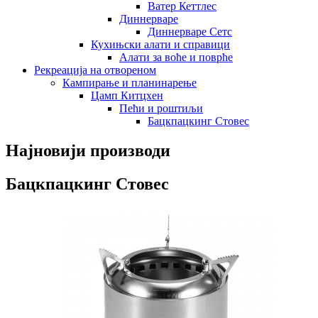
Ватер Кеттлес
Диннерваре
Диннерваре Сетс
Кухињски алати и справици
Алати за воће и поврће
Рекреација на отвореном
Кампирање и планинарење
Цамп Китцхен
Пећи и роштиљи
Бацкпацкинг Стовес
Најновији производи
Бацкпацкинг Стовес