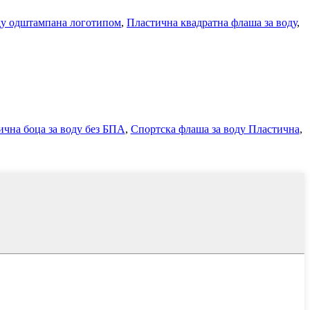
ду одштампана логотипом
,
Пластична квадратна флаша за воду
,
ична боца за воду без БПА
,
Спортска флаша за воду Пластична
,