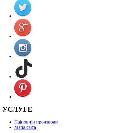
УСЛУГЕ
Најновији производи
Мапа сајта