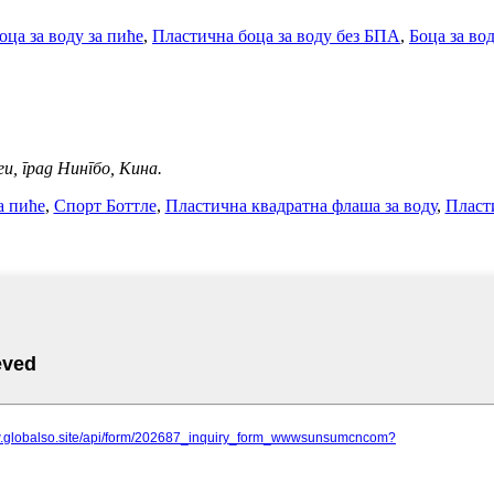
ца за воду за пиће
,
Пластична боца за воду без БПА
,
Боца за во
еи, град Нингбо, Кина.
а пиће
,
Спорт Боттле
,
Пластична квадратна флаша за воду
,
Пласт