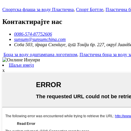
Спортска флаша за воду Пластична
,
Спорт Боттле
,
Пластична бо
Контактирајте нас
0086-574-87752606
sunsum@sunsumchina.com
Соба 503, зграда Схенгиуе, пут Тонгји бр. 227, округ Јиангб
Боца за воду одштампана логотипом
,
Пластична боца за воду з
Шаљи имејл
x