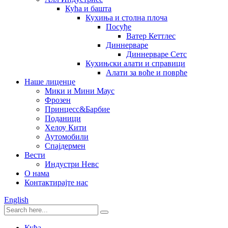
Кућа и башта
Кухиња и столна плоча
Посуђе
Ватер Кеттлес
Диннерваре
Диннерваре Сетс
Кухињски алати и справици
Алати за воће и поврће
Наше лиценце
Мики и Мини Маус
Фрозен
Принцесс&Барбие
Поданици
Хелоу Кити
Аутомобили
Спајдермен
Вести
Индустри Невс
О нама
Контактирајте нас
English
Кућа