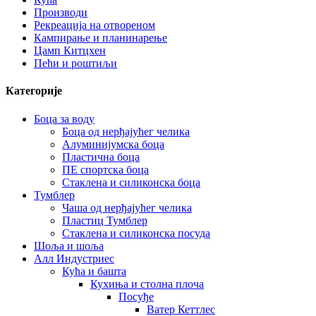
Производи
Рекреација на отвореном
Кампирање и планинарење
Цамп Китцхен
Пећи и роштиљи
Категорије
Боца за воду
Боца од нерђајућег челика
Алуминијумска боца
Пластична боца
ПЕ спортска боца
Стаклена и силиконска боца
Тумблер
Чаша од нерђајућег челика
Пластиц Тумблер
Стаклена и силиконска посуда
Шоља и шоља
Алл Индустриес
Кућа и башта
Кухиња и столна плоча
Посуђе
Ватер Кеттлес