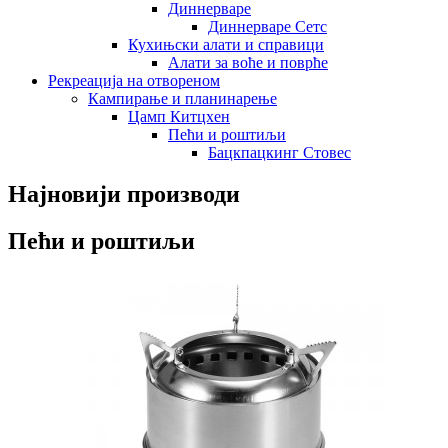
Диннерваре
Диннерваре Сетс
Кухињски алати и справици
Алати за воће и поврће
Рекреација на отвореном
Кампирање и планинарење
Цамп Китцхен
Пећи и роштиљи
Бацкпацкинг Стовес
Најновији производи
Пећи и роштиљи