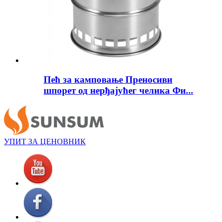
Пећ за камповање Преносиви
шпорет од нерђајућег челика Фи...
УПИТ ЗА ЦЕНОВНИК