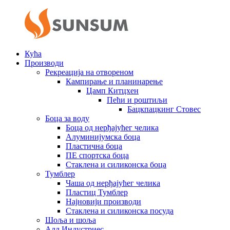
Кућа
Производи
Рекреација на отвореном
Кампирање и планинарење
Цамп Китцхен
Пећи и роштиљи
Бацкпацкинг Стовес
Боца за воду
Боца од нерђајућег челика
Алуминијумска боца
Пластична боца
ПЕ спортска боца
Стаклена и силиконска боца
Тумблер
Чаша од нерђајућег челика
Пластиц Тумблер
Најновији производи
Стаклена и силиконска посуда
Шоља и шоља
Алл Индустриес