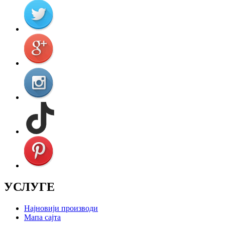
УСЛУГЕ
Најновији производи
Мапа сајта