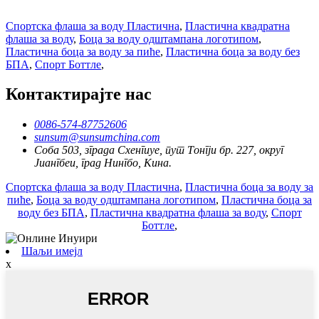
Спортска флаша за воду Пластична
,
Пластична квадратна
флаша за воду
,
Боца за воду одштампана логотипом
,
Пластична боца за воду за пиће
,
Пластична боца за воду без
БПА
,
Спорт Боттле
,
Контактирајте нас
0086-574-87752606
sunsum@sunsumchina.com
Соба 503, зграда Схенгиуе, пут Тонгји бр. 227, округ
Јиангбеи, град Нингбо, Кина.
Спортска флаша за воду Пластична
,
Пластична боца за воду за
пиће
,
Боца за воду одштампана логотипом
,
Пластична боца за
воду без БПА
,
Пластична квадратна флаша за воду
,
Спорт
Боттле
,
Шаљи имејл
x