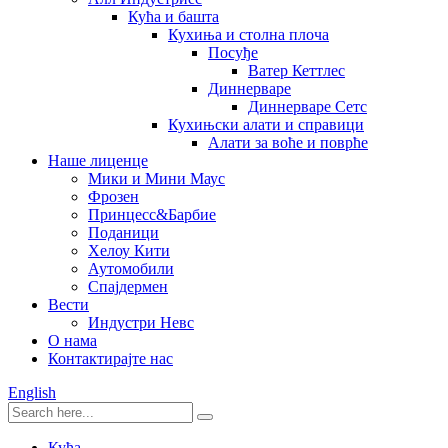
Кућа и башта
Кухиња и столна плоча
Посуђе
Ватер Кеттлес
Диннерваре
Диннерваре Сетс
Кухињски алати и справици
Алати за воће и поврће
Наше лиценце
Мики и Мини Маус
Фрозен
Принцесс&Барбие
Поданици
Хелоу Кити
Аутомобили
Спајдермен
Вести
Индустри Невс
О нама
Контактирајте нас
English
Кућа