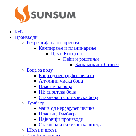
Кућа
Производи
Рекреација на отвореном
Кампирање и планинарење
Цамп Китцхен
Пећи и роштиљи
Бацкпацкинг Стовес
Боца за воду
Боца од нерђајућег челика
Алуминијумска боца
Пластична боца
ПЕ спортска боца
Стаклена и силиконска боца
Тумблер
Чаша од нерђајућег челика
Пластиц Тумблер
Најновији производи
Стаклена и силиконска посуда
Шоља и шоља
Алл Индустриес