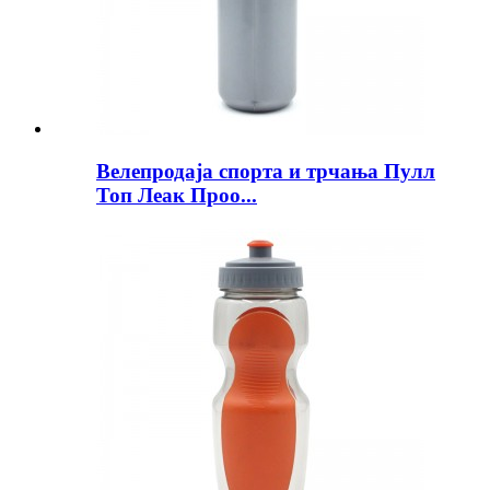
Велепродаја спорта и трчања Пулл
Топ Леак Проо...