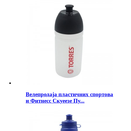
Велепродаја пластичних спортова
и Фитнесс Скуеезе Пу...