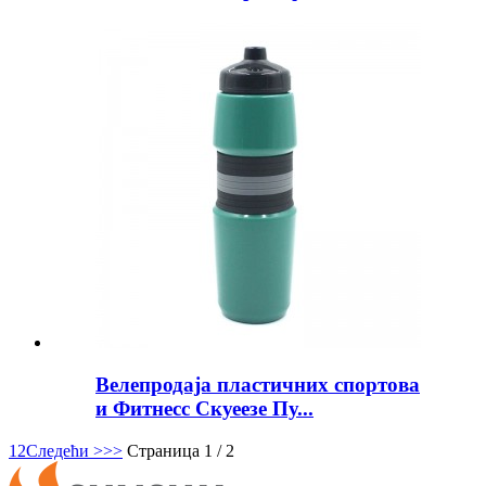
Велепродаја пластичних спортова
и Фитнесс Скуеезе Пу...
1
2
Следећи >
>>
Страница 1 / 2