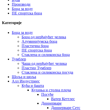
Производи
Боца за воду
ПЕ спортска боца
Категорије
Боца за воду
Боца од нерђајућег челика
Алуминијумска боца
Пластична боца
ПЕ спортска боца
Стаклена и силиконска боца
Тумблер
Чаша од нерђајућег челика
Пластиц Тумблер
Стаклена и силиконска посуда
Шоља и шоља
Алл Индустриес
Кућа и башта
Кухиња и столна плоча
Посуђе
Ватер Кеттлес
Диннерваре
Диннерваре Сетс