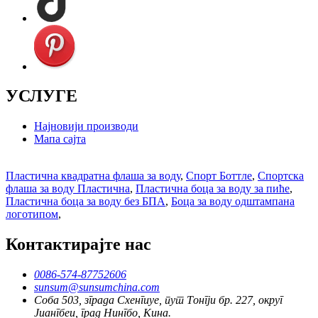
УСЛУГЕ
Најновији производи
Мапа сајта
Пластична квадратна флаша за воду
,
Спорт Боттле
,
Спортска
флаша за воду Пластична
,
Пластична боца за воду за пиће
,
Пластична боца за воду без БПА
,
Боца за воду одштампана
логотипом
,
Контактирајте нас
0086-574-87752606
sunsum@sunsumchina.com
Соба 503, зграда Схенгиуе, пут Тонгји бр. 227, округ
Јиангбеи, град Нингбо, Кина.