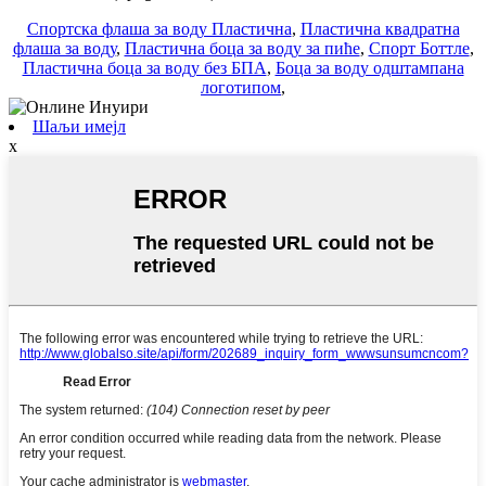
Спортска флаша за воду Пластична
,
Пластична квадратна
флаша за воду
,
Пластична боца за воду за пиће
,
Спорт Боттле
,
Пластична боца за воду без БПА
,
Боца за воду одштампана
логотипом
,
Шаљи имејл
x