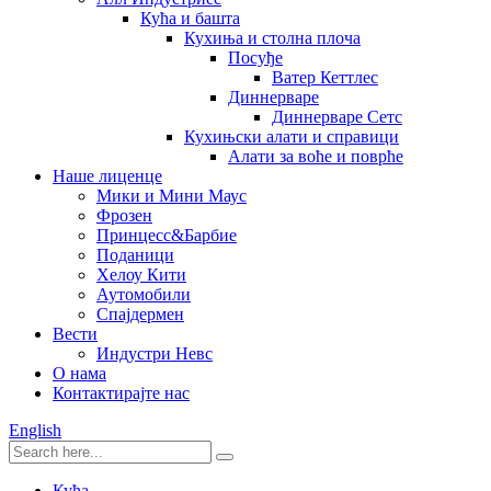
Кућа и башта
Кухиња и столна плоча
Посуђе
Ватер Кеттлес
Диннерваре
Диннерваре Сетс
Кухињски алати и справици
Алати за воће и поврће
Наше лиценце
Мики и Мини Маус
Фрозен
Принцесс&Барбие
Поданици
Хелоу Кити
Аутомобили
Спајдермен
Вести
Индустри Невс
О нама
Контактирајте нас
English
Кућа