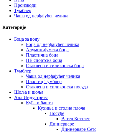
Производи
Тумблер
Чаша од нерђајућег челика
Категорије
Боца за воду
Боца од нерђајућег челика
Алуминијумска боца
Пластична боца
ПЕ спортска боца
Стаклена и силиконска боца
Тумблер
Чаша од нерђајућег челика
Пластиц Тумблер
Стаклена и силиконска посуда
Шоља и шоља
Алл Индустриес
Кућа и башта
Кухиња и столна плоча
Посуђе
Ватер Кеттлес
Диннерваре
Диннерваре Сетс