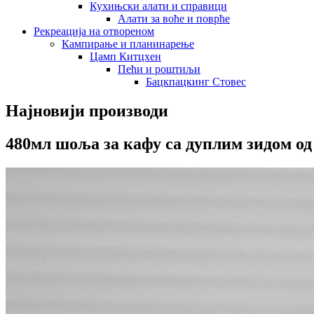
Кухињски алати и справици
Алати за воће и поврће
Рекреација на отвореном
Кампирање и планинарење
Цамп Китцхен
Пећи и роштиљи
Бацкпацкинг Стовес
Најновији производи
480мл шоља за кафу са дуплим зидом од