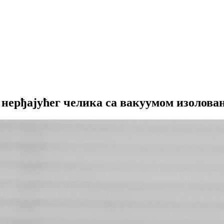
 нерђајућег челика са вакуумом изолова