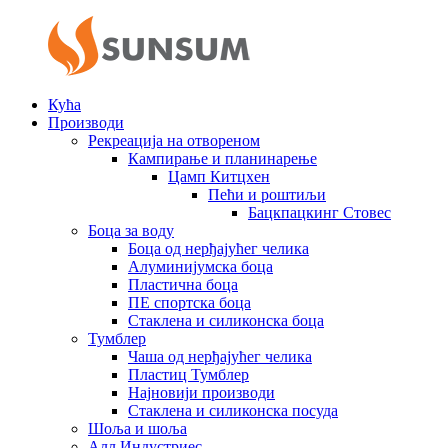
Кућа
Производи
Рекреација на отвореном
Кампирање и планинарење
Цамп Китцхен
Пећи и роштиљи
Бацкпацкинг Стовес
Боца за воду
Боца од нерђајућег челика
Алуминијумска боца
Пластична боца
ПЕ спортска боца
Стаклена и силиконска боца
Тумблер
Чаша од нерђајућег челика
Пластиц Тумблер
Најновији производи
Стаклена и силиконска посуда
Шоља и шоља
Алл Индустриес