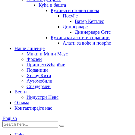
Кућа и башта
Кухиња и столна плоча
Посуђе
Ватер Кеттлес
Диннерваре
Диннерваре Сетс
Кухињски алати и справици
Алати за воће и поврће
Наше лиценце
Мики и Мини Маус
Фрозен
Принцесс&Барбие
Поданици
Хелоу Кити
Аутомобили
Спајдермен
Вести
Индустри Невс
О нама
Контактирајте нас
English
Кућа