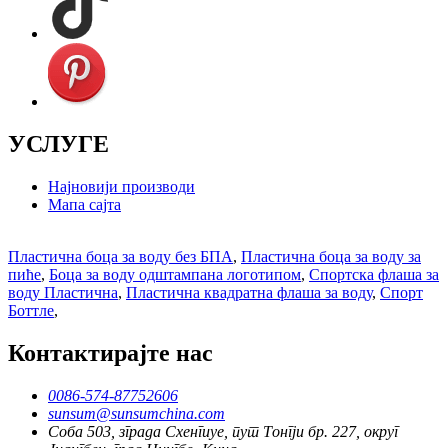
УСЛУГЕ
Најновији производи
Мапа сајта
Пластична боца за воду без БПА
,
Пластична боца за воду за
пиће
,
Боца за воду одштампана логотипом
,
Спортска флаша за
воду Пластична
,
Пластична квадратна флаша за воду
,
Спорт
Боттле
,
Контактирајте нас
0086-574-87752606
sunsum@sunsumchina.com
Соба 503, зграда Схенгиуе, пут Тонгји бр. 227, округ