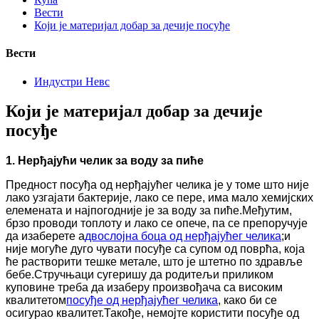
Вести
Који је материјал добар за дечије посуђе
Вести
Индустри Невс
Који је материјал добар за дечије
посуђе
1. Нерђајући челик за воду за пиће
Предност посуђа од нерђајућег челика је у томе што није
лако узгајати бактерије, лако се пере, има мало хемијских
елемената и најпогодније је за воду за пиће.Међутим,
брзо проводи топлоту и лако се опече, па се препоручује
да изаберете а
двослојна боца од нерђајућег челика
;и
није могуће дуго чувати посуђе са супом од поврћа, која
ће растворити тешке метале, што је штетно по здравље
бебе.Стручњаци сугеришу да родитељи приликом
куповине треба да изаберу произвођача са високим
квалитетом
посуђе од нерђајућег челика
, како би се
осигурао квалитет.Такође, немојте користити посуђе од