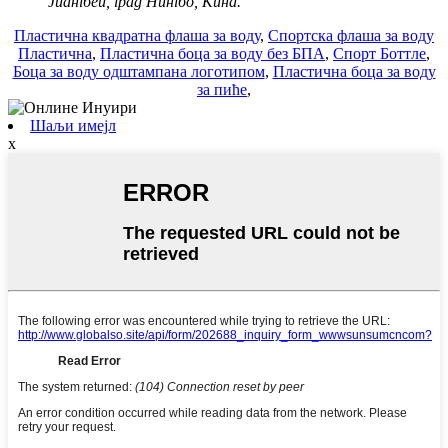
Јиангбеи, град Нингбо, Кина.
Пластична квадратна флаша за воду
,
Спортска флаша за воду
Пластична
,
Пластична боца за воду без БПА
,
Спорт Боттле
,
Боца за воду одштампана логотипом
,
Пластична боца за воду
за пиће
,
Шаљи имејл
x