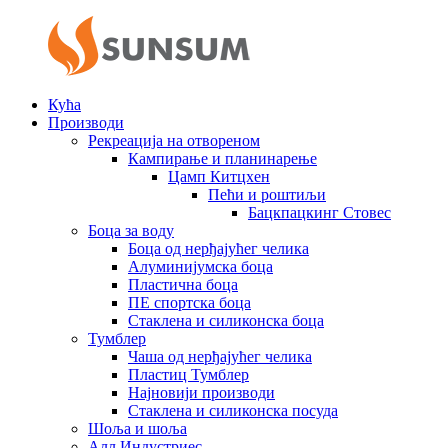
Кућа
Производи
Рекреација на отвореном
Кампирање и планинарење
Цамп Китцхен
Пећи и роштиљи
Бацкпацкинг Стовес
Боца за воду
Боца од нерђајућег челика
Алуминијумска боца
Пластична боца
ПЕ спортска боца
Стаклена и силиконска боца
Тумблер
Чаша од нерђајућег челика
Пластиц Тумблер
Најновији производи
Стаклена и силиконска посуда
Шоља и шоља
Алл Индустриес