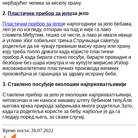
нерђајућег челика за киселу храну.
2.
Пластични прибор за јело
за јело
Пластични прибор за јело
је најпогоднији за јело бебама,
леп је по изгледу, отпоран на пад и није га лако
сломити.Међутим, тешко се чисти, а лако је имати ивице
и углове због озбиљног трења.Стручњаци саветују
родитеље да не чувају превише масну храну или храну
коју треба топло држати када користе пластични
прибор.А када бирате стоно посуђе, бирајте провидне и
безбојне без шара изнутра и не купујте мирисне.Избор
висококвалитетних пластичних производа великих
произвођача је гаранција за здраву исхрану бебе.
3.
Стаклено посуђе
је еколошки најприхватљивији
Стаклени прибор за јело је еколошки најприхватљивији,
нетоксичан и не наноси никакву штету бебином телу.Али
његова крхка природа забрињава многе родитеље.Зато,
када га родитељи користе за бебу, најбоље је да га
гледају поред њега, за сваки случај.
Време поста: 26.07.2022